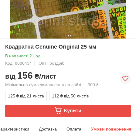
Квадратна Genuine Original 25 мм
В наявності 21 од.
Код: 888043*
Опт і роздріб
156
від
₴/лист
Мінімальна сума замовлення на сайті — 300 ₴
125 ₴
від 21 листа
112 ₴
від 50 листів
Купити
арактеристики
Доставка
Оплата
Умови повернення