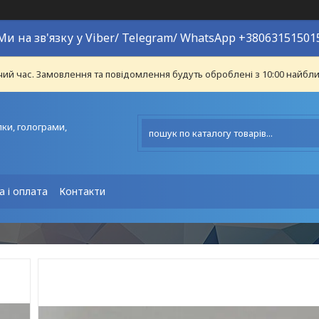
Ми на зв'язку у Viber/ Telegram/ WhatsApp +38063151501
чий час. Замовлення та повідомлення будуть оброблені з 10:00 найближ
іпки, голограми,
 і оплата
Контакти