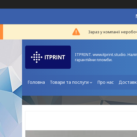
Зараз у компанії неробо
ITPRINT. www.itprint.studio. Нал
гарантійни пломби.
Головна
Товари та послуги
Про нас
Доставка