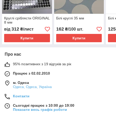
Круглі сріблясти ORIGINAL
Білі круглі 35 мм
Білі
8 мм
312
162
125
від
₴/лист
₴/100 шт.
Купити
Купити
Про нас
95% позитивних з 19 відгуків за рік
Працює з 02.02.2010
м. Одеса
Одеса, Одеса, Україна
Контакти
Сьогодні працює з 10:00 до 19:00
Показати весь графік роботи