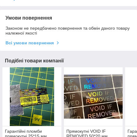
Умови повернення
Законом не передбачено повернення та обмін даного товару
належної якості
Всі умови повернення
Подібні товари компанії
Гарантійні пломби
Прямокутні VOID IF
Гара
прямокутні 25*15 мм
REMOVED 50*20 мм
прям