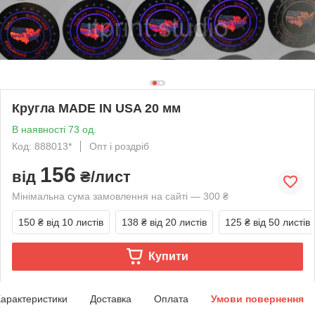
Кругла MADE IN USA 20 мм
В наявності 73 од.
Код: 888013*
Опт і роздріб
156
від
₴/лист
Мінімальна сума замовлення на сайті — 300 ₴
150 ₴
від 10 листів
138 ₴
від 20 листів
125 ₴
від 50 листів
Купити
арактеристики
Доставка
Оплата
Умови повернення