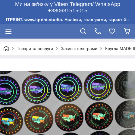
Ми на зв'язку у Viber/ Telegram/ WhatsApp
+380631515015
ITPRINT. www.itprint.studio. Наліпки, голограми, гарантійни
Товари та послуги
Захисні голограми
Кругла MADE I